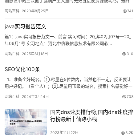
输协议中的三次握手漏洞产生大量的无效链接使资源被耗尽，最终
导致服务不能正常运行而达到攻击…
网站百科
2023年8月25日
741
java实习报告范文
篇1：java实习报告范文一、前言 实习时间：20_年02月07号—20_
年06月1号 实习地点：河北中信联信息技术有限公司软…
网站百科
2025年6月18日
310
SEO优化100条
1、准备个好域名。①.尽量在5位数内，当然也不一定，反正要让
用户好记。（看个人）；②.尽量用顶级的域名，搜索排名感觉好一
点。③.做中文站最好用拼音注册，不要问为什么。…
网站百科
2024年3月14日
708
国内dns速度排行榜,国内dns速度排
行榜最新 | 仙踪小栈
2023年11月22日
3.2K