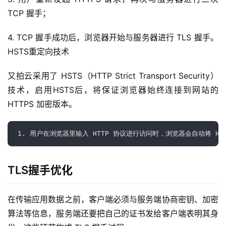
TCP 握手；
4. TCP 握手成功后，浏览器开始与服务器进行 TLS 握手。
HSTS重定向技术
又拍云采用了 HSTS（HTTP Strict Transport Security）
公
技术，启用HSTS后，将保证浏览器始终连接到网站的 
告
HTTPS 加密版本。
问
1. 用户在浏览器里输入 HTTP 协议进行访问时，浏览器会自动将 H
答
社
区
TLS握手优化
优
登录
注册
在传输应用数据之前，客户端必须与服务端协商密钥、加密
速
盾
算法等信息，服务端还要把自己的证书发给客户端表明其身