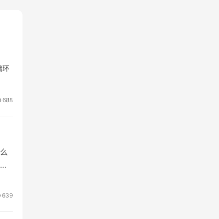
础环
688
么
O优
639