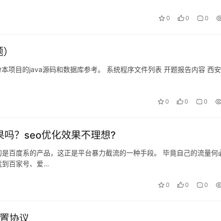
0
0
0
题）
本项目的java源码和数据库参考。 系统程序文件列表 开题报告内容 西
0
0
0
果吗？seo优化效果不理想?
是百度系的产品，这正是平台暴力截流的一种手段。 毕竟自己的流量何
就到百家号、爱…
0
0
0
配置协议