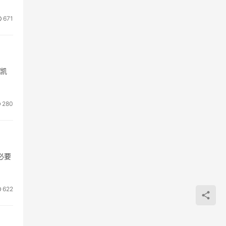
671
安凯
280
必要
622