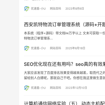
优速盾-小U
网站百科
2023年8月6日
西安凯特物流订单管理系统（源码+开
本系统（程序+源码）带文档lw万字以上 文末可获取一份
特物流订单管理系…
优速盾-小U
网站百科
2025年6月18日
SEO优化现在还有用吗？seo真的有效
大家应该发现了百度排名效果变得越来越差，取而代之的
留给别人白嫖呢，那就自己干吧。你想在我这里做生意
优速盾-小U
网站百科
2023年12月10日
计算机通信网络实验（五） 动态主机