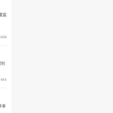
度监
626
初的
643
多事