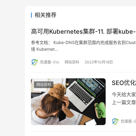
相关推荐
高可用Kubernetes集群-11. 部署kube-
参考文档： Kube-DNS在集群范围内完成服务名到Clu
境 Kubernet…
优速盾-小U
网站百科
2023年10月18日
SEO优
网站百科
今天给大家
上一篇文章
化是什么意
优速盾-