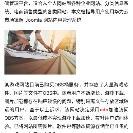
告
础管理平台，适合从个人网站到各种企业网站、分类信息系
统、电商销售类型的各类网站。本文档指导用户使用华为云
问
市场镜像“Joomla 网站内容管理系统
答
社
区
优
登录
注册
速
盾
某游戏网站目前已购买OBS桶服务，并存放了大量游戏软
动
态
件、图片等文件在OBS中。随着用户不断增长，游戏下载、
图片加载都存在响应较慢的问题，特别是离文件存放区域较
远的用户。基于以上诉求，该网站决定采用
cdn
加速访问
OBS方案，以最低成本实现游戏下载加速，提升用户访问体
验。已将网站所需图片、软件包等静态资源存储至已准备的