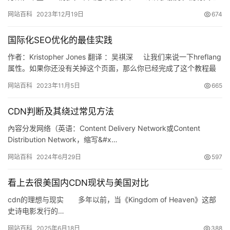
的相关服务，对WAF进行增强加固的合理配合。我…
网站百科
2023年12月19日
674
国际化SEO优化的最佳实践
作者：Kristopher Jones 翻译 ：吴祺深 让我们来说一下hreflang
属性。如果你还没有关掉这个页面，那么你已经完成了这个教程最
重要的一…
网站百科
2023年11月5日
665
CDN判断及其绕过常见方法
內容分发网络（英语：Content Delivery Network或Content
Distribution Network，缩写&#x…
公
告
网站百科
2024年6月29日
597
问
看上去很美国内CDN现状与美国对比
答
cdn的理想与现实 多年以前，当《Kingdom of Heaven》这部
社
史诗电影发行的…
区
网站百科
2025年6月18日
388