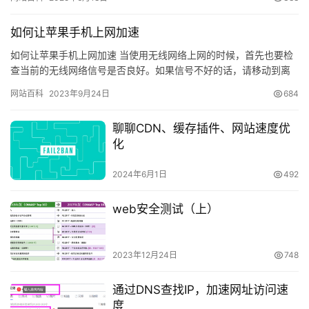
优
登录
注册
如何让苹果手机上网加速
速
盾
如何让苹果手机上网加速 当使用无线网络上网的时候，首先也要检
查当前的无线网络信号是否良好。如果信号不好的话，请移动到离
无线路由器较近的位置。比如有一些墙壁或者角落的原因，可能也
动
网站百科
2023年9月24日
684
会导…
态
聊聊CDN、缓存插件、网站速度优
化
2024年6月1日
492
web安全测试（上）
2023年12月24日
748
通过DNS查找IP，加速网址访问速
度