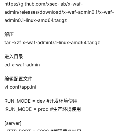
https://github.com/xsec-lab/x-waf-
admin/releases/download/x-waf-admin0.1/x-waf-
admin0.1-linux-amd64.tar.gz
解压
tar -xzf x-waf-admin0.1-linux-amd64.tar.gz
进入目录
cd x-waf-admin
编辑配置文件
vi conf/app.ini
RUN_MODE = dev #开发环境使用
;RUN_MODE = prod #生产环境使用
[server]