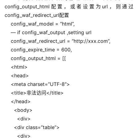
config_output_html配置，或者设置为url，则通过
config_waf_redirect_url配置
    config_waf_model = “html”,
    — if config_waf_output ,setting url
    config_waf_redirect_url = “http://xxx.com”,
    config_expire_time = 600,
    config_output_html = [[
    <html>
    <head>
公
    <meta charset=”UTF-8″>
告
    <title>非法访问</title>
    </head>
问
      <body>
答
        <div>
社
      <div class=”table”>
区
        <div>