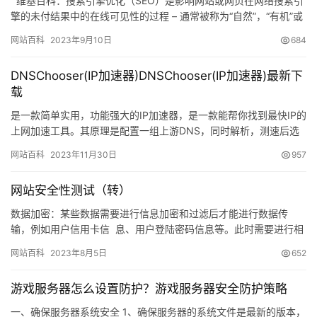
维基百科：搜索引擎优化（SEO）是影响网站或网页在网络搜索引
擎的未付结果中的在线可见性的过程 – 通常被称为“自然”，“有机”或
“获得”结果。 通常，较早…
网站百科
2023年9月10日
684
DNSChooser(IP加速器)DNSChooser(IP加速器)最新下
载
是一款简单实用，功能强大的IP加速器，是一款能帮你找到最快IP的
上网加速工具。其原理是配置一组上游DNS，同时解析，测速后选
择最快的IP返回给用户。特别适用于cdn域名的解析。特别…
网站百科
2023年11月30日
957
网站安全性测试（转）
数据加密：某些数据需要进行信息加密和过滤后才能进行数据传
输，例如用户信用卡信 息、用户登陆密码信息等。此时需要进行相
应的其他操作，如存储到数据库、解密发送要用户电子邮箱…
网站百科
2023年8月5日
652
游戏服务器怎么设置防护？游戏服务器安全防护策略
一、确保服务器系统安全 1、确保服务器的系统文件是最新的版本，