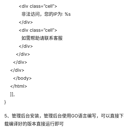
          <div class=”cell”>
优
登录
注册
速
            非法访问，您的IP为: %s
盾
          </div>
          <div class=”cell”>
动
            如需帮助请联系客服
态
          </div>
        </div>
      </div>
    </div>
      </body>
    </html>
    ]],
}
5、管理后台安装，管理后台使用GO语言编写，可以直接下
载编译好的版本直接运行即可