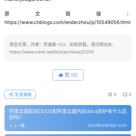
原文链接：
https://www.cnblogs.com/enderzhou/p/10549056.html
原创文章，作者：优速盾-小U，如若转载，请注明出处：
https://www.cdnb.net/bbs/archives/21310
公
告
赞
(0)
问
生成海报
0
0
答
社
区
阿里云国际站DDOS和阿里云国内站ddos防护有什么区
别吗？
上一篇
2023年10月16日 10:07
优
登录
注册
速