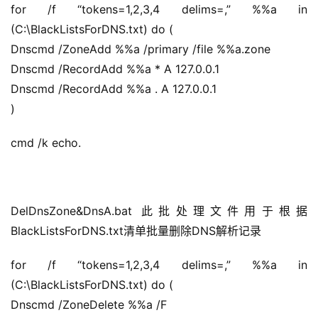
for /f “tokens=1,2,3,4 delims=,” %%a in 
(C:\BlackListsForDNS.txt) do (
Dnscmd /ZoneAdd %%a /primary /file %%a.zone
Dnscmd /RecordAdd %%a * A 127.0.0.1
Dnscmd /RecordAdd %%a . A 127.0.0.1
)
cmd /k echo.
DelDnsZone&DnsA.bat 此批处理文件用于根据
BlackListsForDNS.txt清单批量删除DNS解析记录
for /f “tokens=1,2,3,4 delims=,” %%a in 
(C:\BlackListsForDNS.txt) do (
Dnscmd /ZoneDelete %%a /F