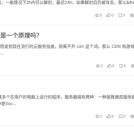
一般情况下2h内可以解封，最迟24h，如果解封后仍被攻击，那么&#xf
0
0
0
者是一个原理吗？
说到现在流行的云服务加速，则离不开 cdn 这个词。那么 CDN 和游
…
0
0
0
一个或多个在用户的电脑上运行的程序，服务器端有两种：一种是数据库服务
是Soc…
0
0
0