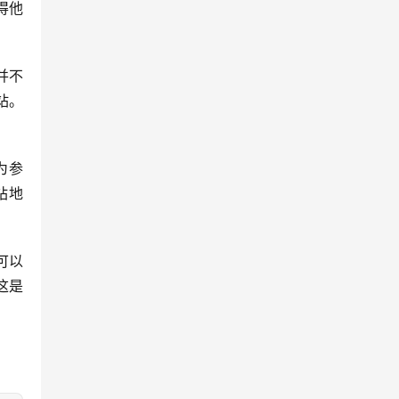
站。
站地
这是