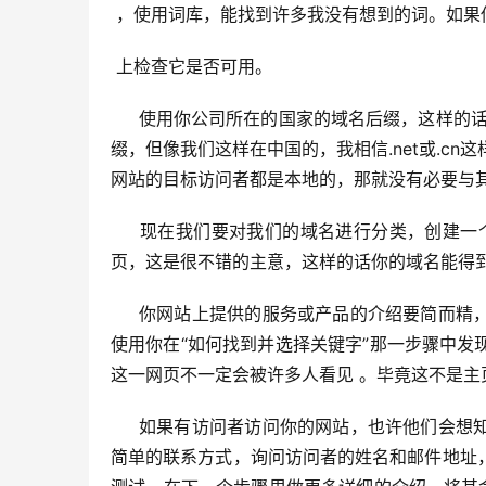
 ，使用词库，能找到许多我没有想到的词。如
 上检查它是否可用。
     使用你公司所在的国家的域名后缀，这样的话，别人就会知道你来自哪里。我知道大部分人都想要.com的域名后
缀，但像我们这样在中国的，我相信.net或.cn
网站的目标访问者都是本地的，那就没有必要与
     现在我们要对我们的域名进行分类，创建一个主页，再向Google提交网站地图。你首先要做的就是创建你的主
页，这是很不错的主意，这样的话你的域名能得
     你网站上提供的服务或产品的介绍要简而精，别忘了在标题标签、描述性标签和正文里使用富含关键字的文本。
使用你在“如何找到并选择关键字”那一步骤中
这一网页不一定会被许多人看见 。毕竟这不是主
     如果有访问者访问你的网站，也许他们会想知道你的网站是什么时候创建的，或有其它疑问。我建议你添加一个
简单的联系方式，询问访问者的姓名和邮件地址