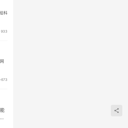
绘科
933
域网
673
而能
用。