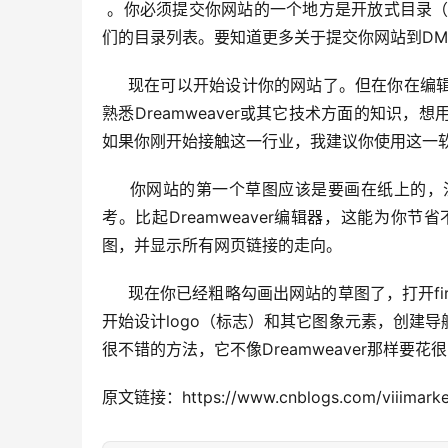
 。你必须提交你网站的一个地方是开放式目录（Open Directory）或DMOZ，主要的搜索引擎一般都从这里获得他
们的目录列表。要知道更多关于提交你网站到DM
     现在可以开始设计你的网站了。但在你在编辑器里创建网站之前，要先知道网站的整体布局和设计。如果你并不
熟悉Dreamweaver或其它技术方面的知识
如果你刚开始接触这一行业，我建议你使用这一
     你网站的第一个草图应该是要画在纸上的，注释你网页的所有细节，包括图象、文本和链接，分别命名作为参
考。比起Dreamweaver编辑器，这能为
图，并显示所有网页链接的走向。
     现在你已经粗略勾画出网站的草图了，打开fireworks或图象，准备并开始创建网站并存储为png文件。你也可以
开始设计logo（标志）和其它图象元素，创建
很不错的方法，它不像Dreamweaver那样要
原文链接：https://www.cnblogs.com/viiimarket