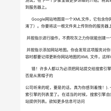
测试，在下一个步骤里做更多详细的介绍。将其命名为i
到服务器上。
     Google网站地图是一个XML文件，它包含你网站上每一个网页的信息（这里别与你网站上html网页的网站地图混
淆了）。你要将这一根文件夹上传到你的服务器上
 并按指示进行操作，不费吹灰之力你就能创建一个
 并按指示添加网站地图。你会发现这项服务对你网站在Google里的排名有很大的好处。网站创建后，每次添加新内
容时都要记得更新你网站地图的XML 文件，这样
     错！许多人都以为必须把网站提交给搜索引擎，但这是一个误解。以后请别再这样做了，这是没有必要的。(你是
否是从黑帽子的
公司听来的呢，要是的话，真为你感到羞愧！). 
索引擎的列表里了。在适当的时候，搜索引擎自然会
站提供列表。欲知更多信息可访问