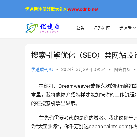
优速盾注册领取大礼包
www.cdnb.net
公告
问答社区
优速盾
搜索引擎优化（SEO）类网站设
优速盾-小U
•
2024年3月29日 09:54
•
网站百科
•
     在你打开Dreamweaver或你喜欢的html编辑器，开始设计你的网站之前，这里有些事是需要你先去做的。这篇文
章里，我将像你介绍怎样才能加快你的工作流程
的在搜索引擎里显示。
     首先你需要考虑的是你的域名。我建议你千万别套用公司的名称，举例来说，如果你的公司专营油漆，公司名称
为“大宝油漆”，你千万别选dabaopaints.