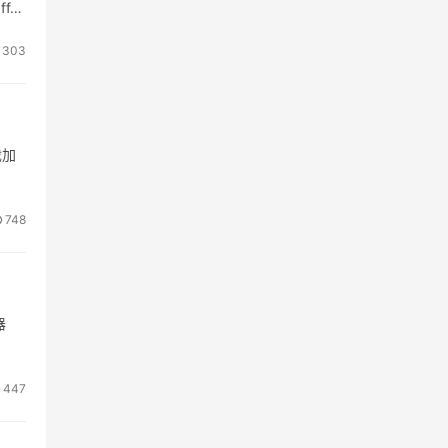
f…
303
戏加
748
器
447