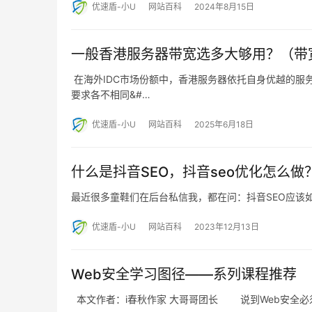
优速盾-小U
网站百科
2024年8月15日
一般香港服务器带宽选多大够用？（带
​ 在海外IDC市场份额中，香港服务器依托自身优越
要求各不相同&#…
优速盾-小U
网站百科
2025年6月18日
什么是抖音SEO，抖音seo优化怎么做
最近很多童鞋们在后台私信我，都在问：抖音SEO应该
优速盾-小U
网站百科
2023年12月13日
Web安全学习图径——系列课程推荐
本文作者：i春秋作家 大哥哥团长 说到Web安全必