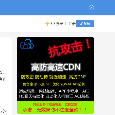
登录
注册
投稿
S，
高可
业的