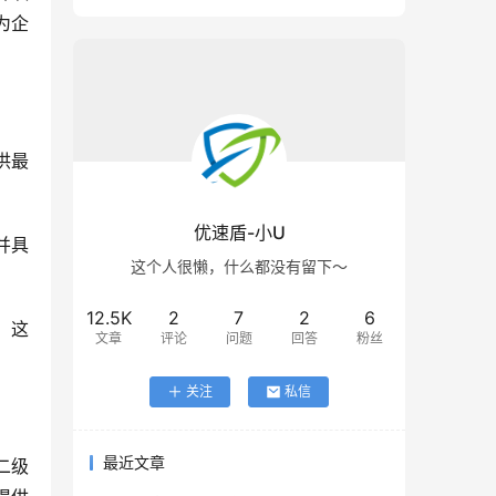
为企
优速盾-小U
这个人很懒，什么都没有留下～
12.5K
2
7
2
6
。这
文章
评论
问题
回答
粉丝
关注
私信
最近文章