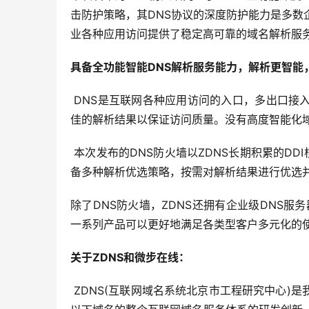
击防护策略，其DNS协议的深度防护能力是多数
业各种应用访问提供了稳定高可靠的域名解析服
具备全功能智能DNS解析服务能力，解析更智能
 DNS是互联网各种应用访问的入口，多出口接入链路的优选使用，企业办公业务网络访问，均需要域名系统提供最
佳的解析结果以保证访问质量。没有高度智能化
 本次发布的DNS防火墙以ZDNS长期积累的DDI核心网络服务技术为基础，提供了ZDNS权威、递归和缓存服务并具
备多种解析优选策略，按需对解析结果进行优选
除了DNS防火墙，ZDNS还拥有企业级DNS服
一系列产品可以更好地满足各类型客户多元化的
关于ZDNS和微步在线：
 ZDNS(互联网域名系统北京市工程研究中心)是我国首家域名领域工程研究中心，专注在根、顶级域名、二级及二级