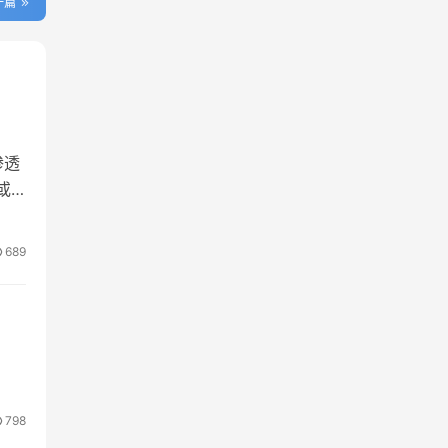
一篇
渗透
或
689
798