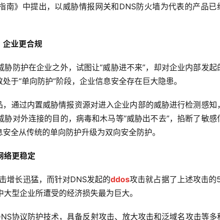
报市场指南》中提出，以威胁情报网关和DNS防火墙为代表的产品已
，企业更合规
威胁防护在企业之外，试图让“威胁进不来”，却对企业内部发起
处于“单向防护”阶段，企业信息安全存在巨大隐患。
产品，通过内置威胁情报资源对进入企业内部的威胁进行检测感知
威胁对外连接的目的，病毒和木马等”威胁出不去”，掐断了敏感
息安全从传统的单向防护升级为双向安全防护。
网络更稳定
攻击增长迅猛，而针对DNS发起的
ddos
攻击就占据了上述攻击的5
中大型企业所遭受的经济损失最为巨大。
度DNS协议防护技术，具备反射攻击、放大攻击和泛域名攻击等多