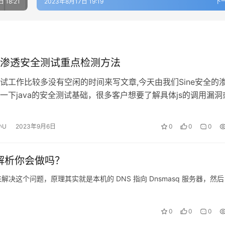
 18:21
2023年8月17日 19:19
下
渗透安全测试重点检测方法
试工作比较多没有空闲的时间来写文章,今天由我们Sine安全的
一下java的安全测试基础，很多客户想要了解具体js的调用漏洞
load的过程以及是…
小U
2023年9月6日
0
0
0
 泛解析你会做吗？
解决这个问题，原理其实就是本机的 DNS 指向 Dnsmasq 服务器，然后
0
0
0