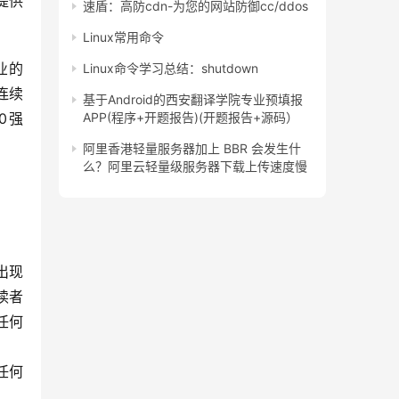
提供
速盾：高防cdn-为您的网站防御cc/ddos
Linux常用命令
Linux命令学习总结：shutdown
连续
基于Android的西安翻译学院专业预填报
0强
APP(程序+开题报告)(开题报告+源码）
阿里香港轻量服务器加上 BBR 会发生什
么？阿里云轻量级服务器下载上传速度慢
站出现
读者
任何