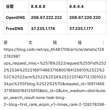
谷歌
8.8.8.8
8.8.4.4
动
态
OpenDNS
208.67.222.222
208.67.220.220
FreeDNS
37.235.1.174
37.235.1.177
原文链接：
https://blog.csdn.net/qq_45481709/article/details/128
278298?
ops_request_misc=%257B%2522request%255Fid%252
2%253A%2522169114663716800184125610%2522%2
52C%2522scm%2522%253A%252220140713.1301023
34.pc%255Fblog.%2522%257D&request_id=16911466
3716800184125610&biz_id=0&utm_medium=distribute.
pc_search_result.none-task-blog-
2~blog~first_rank_ecpm_v1~times_rank-2-128278298-