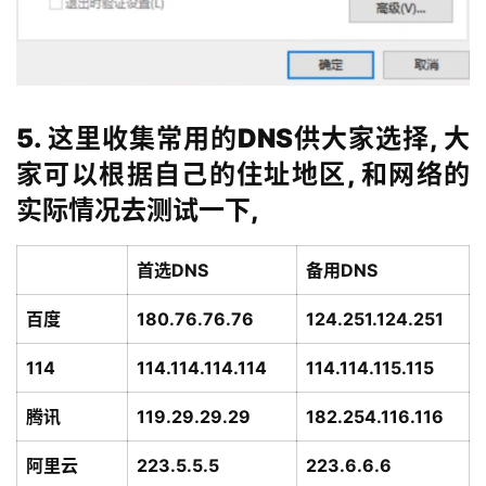
5. 这里收集常用的DNS供大家选择, 大
家可以根据自己的住址地区, 和网络的
公
实际情况去测试一下,
告
首选DNS
备用DNS
问
答
百度
180.76.76.76
124.251.124.251
社
区
114
114.114.114.114
114.114.115.115
优
登录
注册
腾讯
119.29.29.29
182.254.116.116
速
盾
阿里云
223.5.5.5
223.6.6.6