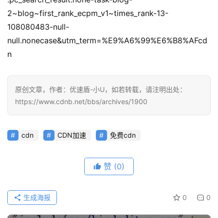
2~blog~first_rank_ecpm_v1~times_rank-13-
问
108080483-null-
答
null.nonecase&utm_term=%E9%A6%99%E6%B8%AFcd
社
n
区
优
登录
注册
原创文章，作者：优速盾-小U，如若转载，请注明出处：
速
https://www.cdnb.net/bbs/archives/1900
盾
动
cdn
CDN加速
免费cdn
态
赞
(0)
生成海报
0
0