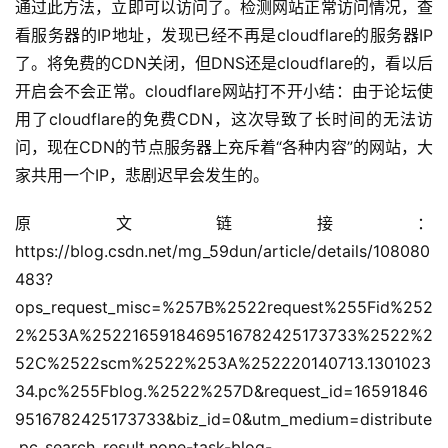
通过此方法，立即可以访问了。检测网站正常访问情况，查
看服务器的IP地址，发现已经不再是cloudflare的服务器IP
了。将免费的CDN关闭，但DNS还是cloudflare的，看以后
开启会不会正常。cloudflare网站打不开小结：由于论坛使
用了cloudflare的免费CDN，这次导致了长时间的无法访
问，现在CDN的节点服务器上充斥着“各种内容”的网站，大
家共用一个IP，悲剧迟早会发生的。
原文链接：
https://blog.csdn.net/mg_59dun/article/details/108080
483?
ops_request_misc=%257B%2522request%255Fid%252
2%253A%2522165918469516782425173733%2522%2
52C%2522scm%2522%253A%252220140713.1301023
34.pc%255Fblog.%2522%257D&request_id=16591846
公
9516782425173733&biz_id=0&utm_medium=distribute
告
.pc_search_result.none-task-blog-