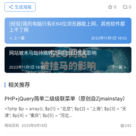
生成海报
0
0
[经验]我的电脑只有IE64位浏览器能上网，其他软件都
上不了网
上一篇
2023年11月1日 18:53
网站被木马劫持跳转之网站SEO优化影响
2023年11月1日 19:30
下一篇
相关推荐
PHP+jQuery简单二级级联菜单（原创自Zjmainstay）
<?php $p = array(); $p[1] = “北京”; $p[2] = “上海”; $p[3] = “天
津”; $p[4] = “重庆”; $p[5] = “河北…
网站百科
2025年6月18日
242