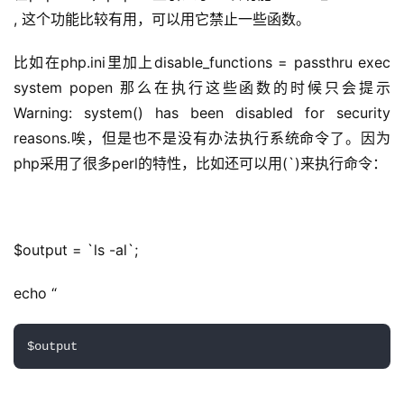
, 这个功能比较有用，可以用它禁止一些函数。
公
告
比如在php.ini里加上disable_functions = passthru exec 
system popen 那么在执行这些函数的时候只会提示
问
Warning: system() has been disabled for security 
答
reasons.唉，但是也不是没有办法执行系统命令了。因为
社
区
php采用了很多perl的特性，比如还可以用(`)来执行命令：
优
登录
注册
速
$output = `ls -al`;
盾
echo “
动
态
$output