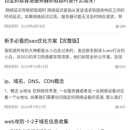
百度抓取香港服务器抓取超时是什么情况？
​ 网络延迟导致抓取超时 网络延迟是指从发送请求到接收响应之间的
时间延迟。如果网络延迟过高，服务器可能无法及时响应请求，导
致超时。在香港服务器上抓取数据…
网站百科
2025年6月18日
289
新手必看的seo优化方案【完整版】
我知道所有的大神都是从小白走过来的，身边很多刚进入seo行业的
小白，对SEO的学习热情都非常浓厚，他们经常去听公开课，孜孜
不倦的向老站长进行请教，渴望能够早日领悟到seo的技巧与精…
网站百科
2023年10月23日
624
ip、域名、DNS、CDN概念
1、概念 ip地址 在网络世界里, 一台服务器或者说一台网络设备对应
着一个ip地址, 如果我们需要访问指定的网络设备的资源, 那么我们
就需要知道这个ip地址, 然后才能去访问它. …
网站百科
2024年7月27日
497
web攻防-1-2子域名信息收集