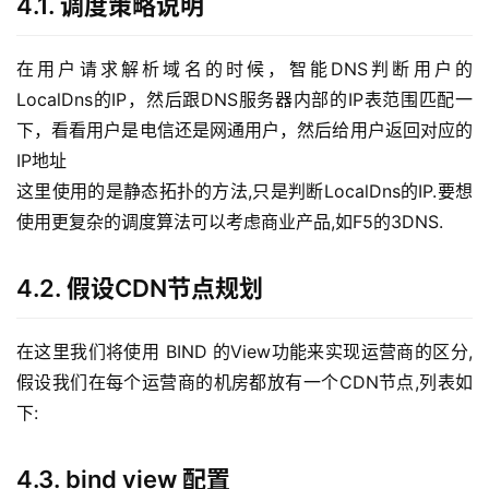
问
4.1. 调度策略说明
答
社
在用户请求解析域名的时候，智能DNS判断用户的
区
LocalDns的IP，然后跟DNS服务器内部的IP表范围匹配一
下，看看用户是电信还是网通用户，然后给用户返回对应的
优
登录
注册
IP地址 
速
这里使用的是静态拓扑的方法,只是判断LocalDns的IP.要想
盾
使用更复杂的调度算法可以考虑商业产品,如F5的3DNS.
动
态
4.2. 假设CDN节点规划
在这里我们将使用 BIND 的View功能来实现运营商的区分,
假设我们在每个运营商的机房都放有一个CDN节点,列表如
下: 
4.3. bind view 配置