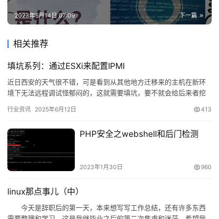
2023年5月14日 07:09
下一篇
相关推荐
填坑系列：通过ESXi来配置IPMI
近日西安的天气很不错，可是看到从其他地方迁移来的主机在新环
境下无法远程调试怪郁闷的，这就需要填坑，要不就会给后来者挖
更大的坑。 今天遇到的坑是在IPMI的网络设置里面启用了VLAN…
行业资讯
2025年6月12日
413
PHP安全之webshell和后门检测
2023年1月30日
960
linux那点事儿（中）
今天是辞职后的第一天，本来想写写工作总结，还有许多东西
需要整理和学习。这是我继毕业之后的第二次焦虑和迷茫。希望我