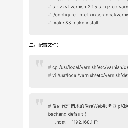
# tar zxvf varnish-2.1.5.tar.gz cd var
# ./configure –prefix=/usr/local/varn
# make && make install
二、配置文件：
# cp /usr/local/varnish/etc/varnish/de
# vi /usr/local/varnish/etc/varnish/de
# 反向代理请求的后端Web服务器ip和
backend default {
.host = “192.168.1.1”;