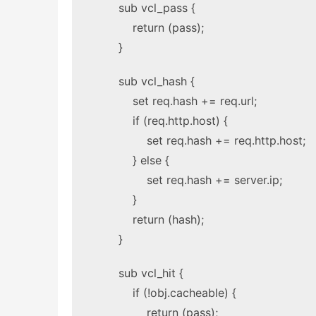
sub vcl_pass {
return (pass);
}
sub vcl_hash {
set req.hash += req.url;
if (req.http.host) {
set req.hash += req.http.host;
} else {
set req.hash += server.ip;
}
return (hash);
}
sub vcl_hit {
if (!obj.cacheable) {
return (pass);