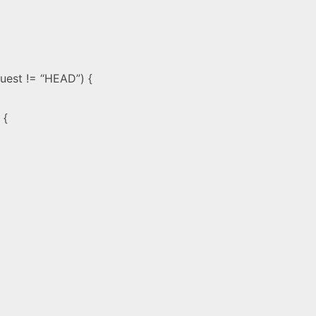
uest != “HEAD”) {
 {