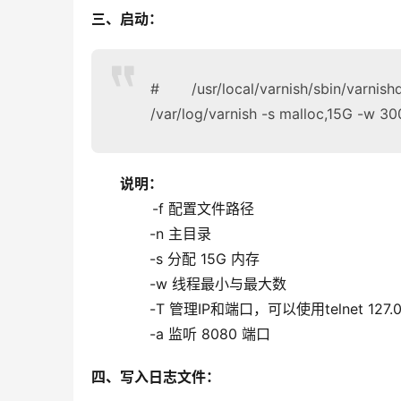
三、启动：
# /usr/local/varnish/sbin/varnis
/var/log/varnish -s malloc,15G -w 30
        说明：
-f 配置文件路径
             -n 主目录
             -s 分配 15G 内存
             -w 线程最小与最大数
             -T 管理IP和端口，可以使用telnet 127.
             -a 监听 8080 端口
四、写入日志文件：