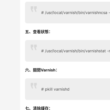
# /usr/local/varnish/bin/varnishncsa 
五、查看狀態：
# /usr/local/varnish/bin/varnishstat -
六、關閉Varnish：
# pkill varnishd
七、清除緩存：