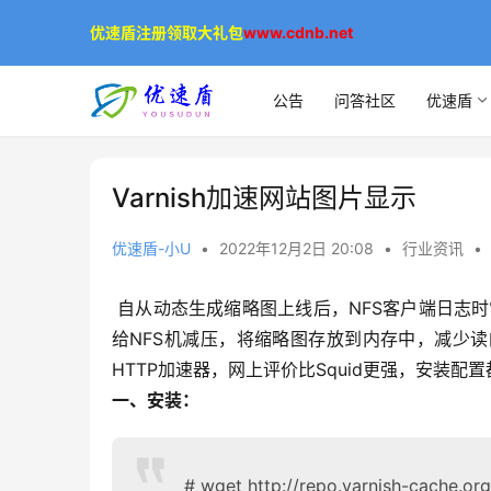
优速盾注册领取大礼包
www.cdnb.net
公告
问答社区
优速盾
Varnish加速网站图片显示
优速盾-小U
•
2022年12月2日 20:08
•
行业资讯
•
 自从动态生成缩略图上线后，NFS客户端日志时常报无法响应的错误，怀疑是NFS机IO过大，所以想到使用Varnish
给NFS机减压，将缩略图存放到内存中，减少读的
HTTP加速器，网上评价比Squid更强，安装配
一、安装：
# wget http://repo.varnish-cache.org