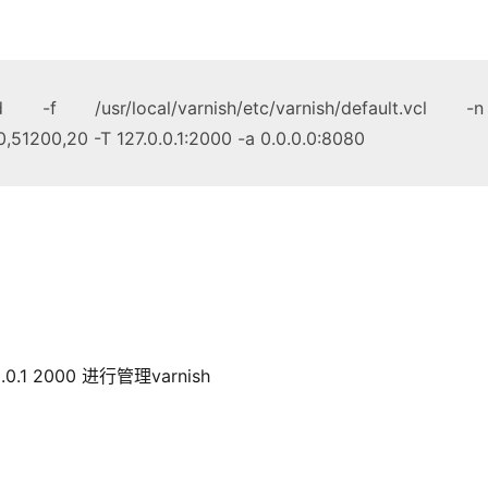
hd -f /usr/local/varnish/etc/varnish/default.vcl -n
0,51200,20 -T 127.0.0.1:2000 -a 0.0.0.0:8080
0.0.1 2000 进行管理varnish