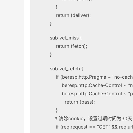
}
return (deliver);
}
sub vcl_miss {
return (fetch);
}
sub vcl_fetch {
if (beresp.http.Pragma ~ “no-cach
beresp.http.Cache-Control ~ “no
beresp.http.Cache-Control ~ “pri
return (pass);
}
# 清除cookie，设置过期时间为30天
if (req.request == “GET” && req.url 