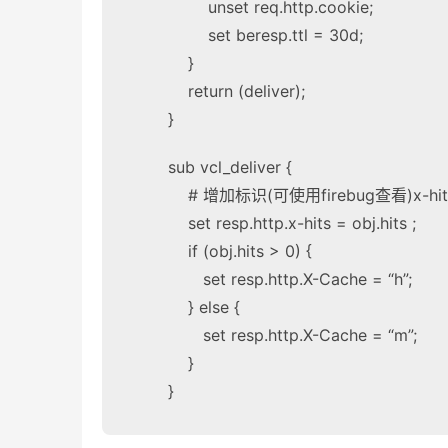
unset req.http.cookie;
set beresp.ttl = 30d;
}
return (deliver);
}
sub vcl_deliver {
# 增加标识(可使用firebug查看)x-h
set resp.http.x-hits = obj.hits ;
if (obj.hits > 0) {
set resp.http.X-Cache = “h”;
} else {
set resp.http.X-Cache = “m”;
}
}