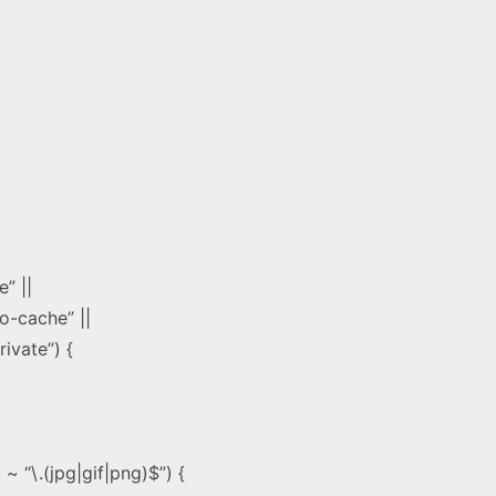
e” ||
-cache” ||
vate”) {
~ “\.(jpg|gif|png)$”) {