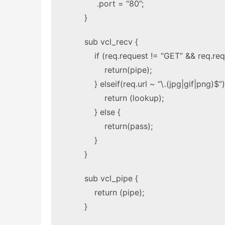
.port = “80”;
}
sub vcl_recv {
if (req.request != “GET” && req.req
return(pipe);
} elseif(req.url ~ “\.(jpg|gif|png)$”)
return (lookup);
} else {
return(pass);
}
}
sub vcl_pipe {
return (pipe);
}