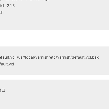
nish-2.1.5
ish
fault.vcl /usr/local/varnish/etc/varnish/default.vcl.bak
fault.vcl
端口