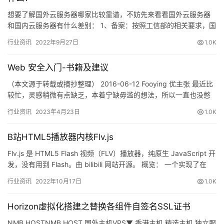
想要了解国外云服务器哪家比较靠谱，不妨先来看看国外云服务器
和国内云服务器有什么差别： 1、备案：按照工信部的相关要求，国
内云服务器是必须要进行备案的，而海外和中国香港云服务器却没
行业资讯
2022年9月27日
1.0K
有…
Web 安全入门-书籍及建议
（本文源于转载或摘抄整理） 2016-06-12 Fooying 优主张 最近比
较忙，灵感稍微有点缺乏，本着宁缺毋滥的想法，所以一直也没憋
公
出一篇文章来，希望大家见谅，想了想，整理了…
告
行业资讯
2023年4月23日
1.0K
B站HTML5播放器内核Flv.js
问
答
Flv.js 是 HTML5 Flash 视频（FLV）播放器，纯原生 JavaScript 开
社
发，没有用到 Flash。由 bilibili 网站开源。 概览： 一个实现了在
区
H…
行业资讯
2022年10月17日
1.0K
优
登录
注册
Horizon虚拟化搭建之替换各组件自签名SSL证书
速
NMB HOSTNMB HOST 国外主机VPS▼ 香港主机 精选主机 独立服