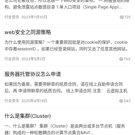
总公司老被攻击，所以总结一下web安全的事项。 一.把握整站的结
社
构，避免泄露站点敏感目录 1.单入口项目（Single Page Appl…
区
行业资讯
2023年1月10日
725
优
登录
注册
速
web安全之同源策略
盾
为什么使用同源策略？一个重要原因就是对cookie的保护，cookie
中存着sessionID 。如果已经登录网站，同时又去了任意其他网站，
动
该网站有恶意JS代码。如果没有同源策略…
行业资讯
2023年5月2日
703
态
服务器托管协议怎么申请
如果因为备案，需要带鲜章的纸质合同，请在线上自助申请合同
后，再 申请带鲜章的纸质合同。 线上申请合同 注意： 云虚拟主机
变更操作系统或升级服务器后会变更 IP。如果 IP 变更后，…
行业资讯
2025年4月19日
342
什么是集群(Cluster)
一、什么是集群？ 集群（Cluster）是由两台或多台节点机（服务
器）构成的一种松散耦合的计算节点集合&#xf…