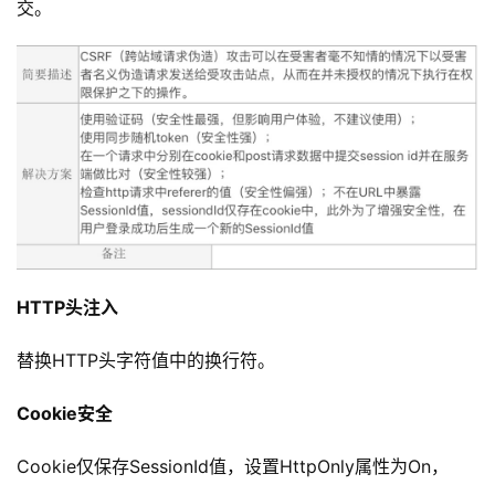
交。
告
问
答
社
区
优
登录
注册
速
盾
HTTP头注入
动
替换HTTP头字符值中的换行符。
态
Cookie安全
Cookie仅保存SessionId值，设置HttpOnly属性为On，