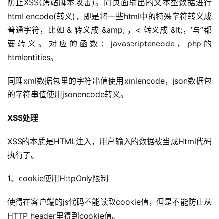
防止XSS(跨站脚本攻击)。向页面输出的文本型数据进行
html encode(转义)，即是将一些html中的特殊字符转义成
普通字符，比如 
&
 转义成 
&amp;
 ，
<
 转义成 
&lt;
，’与”都
要转义。对应的函数：javascriptencode，php的
htmlentities。
同理xml数据包里的字符串值使用xmlencode，json数据包
的字符串值使用jsonencode转义。
XSS处理
XSS的本质是HTML注入，用户输入的数据被当成Html代码
执行了。
1、cookie使用HttpOnly限制
使得在客户端的js代码不能读取cookie值，但是不能防止从
HTTP header里得到cookie值。