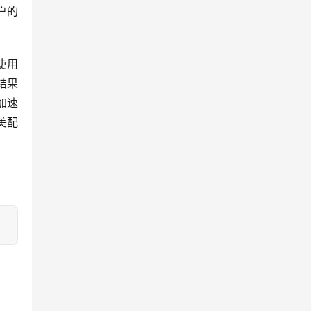
户的
使用 
结果
加速
美配