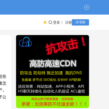
登录
注册
投稿
这些
像怎
产，
不让