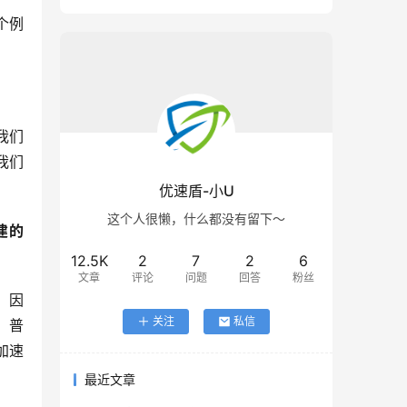
个例
我们
我们
优速盾-小U
这个人很懒，什么都没有留下～
建的
12.5K
2
7
2
6
文章
评论
问题
回答
粉丝
。因
关注
私信
 普
加速
最近文章