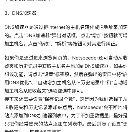
公
告
3、DNS加速器
DNS加速器是通过把Internet的主机名转化成IP地址来加速
问
答
的。点击“DNS加速器”弹出对话框，点击“增加”按钮就可增
社
加主机名，点击“修改”、“解析”等按钮可对其进行纠正。
区
如果你是通过IE来浏览网页的，Netspeeder还可自动从收
优
藏夹和历史记录中获取主机名并添加到DNS加速器。如果你
登录
注册
速
想该功能，请点击“设置”标签项，然后在弹出的窗口中将“启
盾
用DNS优化”、“自动增加主机名从IE历史记录中”和“自动增
加主机名从IE收藏夹”选项都选中即可。
动
接下来还需要设置“保存记录个数”，这是因为我们选择了从
态
IE收藏夹和历史记录添加站点后，Netspeeder会不断地将
站点添加到DNS加速器列表中，为了不加重数据量，最好是
只把你经常登录的站点添加在列表中。最后别忘了设置“更
新频率”，一般使用5天即可。