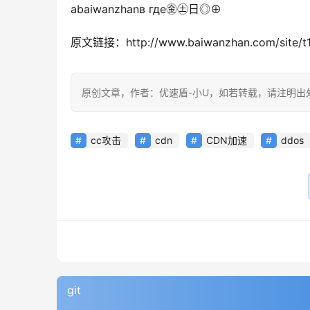
аbaiwanzhanв где㊎㊏
日◎⊕
原文链接：http://www.baiwanzhan.com/site/t
原创文章，作者：优速盾-小U，如若转载，请注明出处：https://
cc攻击
cdn
CDN加速
ddos
git