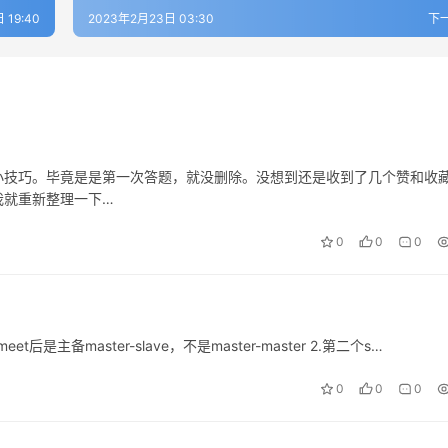
 19:40
2023年2月23日 03:30
下
小技巧。毕竟是是第一次答题，就没删除。没想到还是收到了几个赞和收
我就重新整理一下…
0
0
0
t后是主备master-slave，不是master-master 2.第二个s…
0
0
0