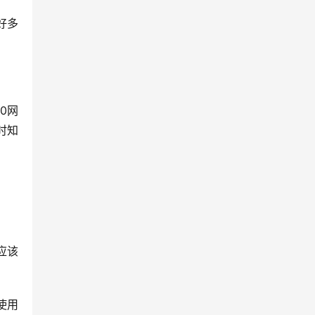
好多
0网
时知
应该
使用