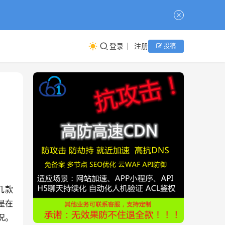
登录
注册
投稿
几款
是在
况。