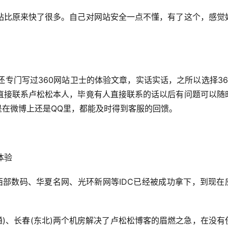
站比原来快了很多。自己对网站安全一点不懂，有了这个，感觉
还专门写过360网站卫士的体验文章，实话实话，之所以选择36
直接联系卢松松本人，毕竟有人直接联系的话以后有问题可以随
是在微博上还是QQ里，都能及时得到客服的回馈。
体验
，西部数码、华夏名网、光环新网等IDC已经被成功拿下，到现在
通)、长春(东北)两个机房解决了卢松松博客的眉燃之急，在没有