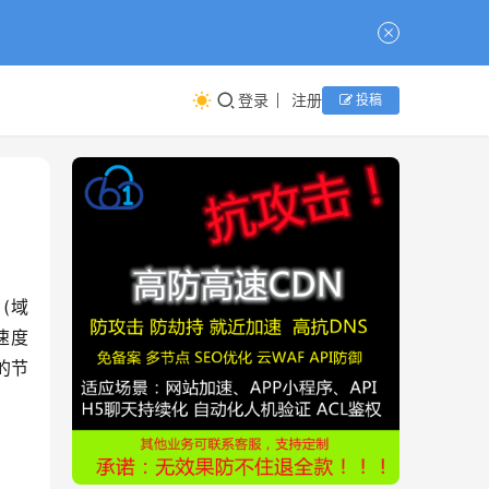
登录
注册
投稿
 (域
速度
的节